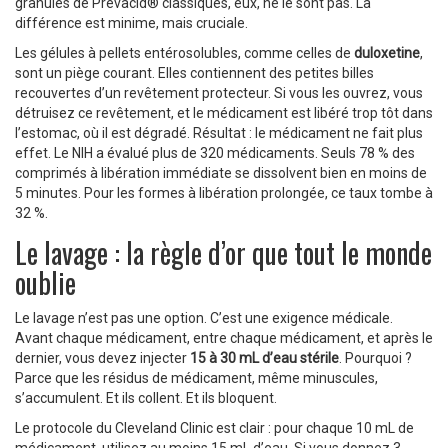
granules de Prevacid® classiques, eux, ne le sont pas. La
différence est minime, mais cruciale.
Les gélules à pellets entérosolubles, comme celles de
duloxetine
,
sont un piège courant. Elles contiennent des petites billes
recouvertes d’un revêtement protecteur. Si vous les ouvrez, vous
détruisez ce revêtement, et le médicament est libéré trop tôt dans
l’estomac, où il est dégradé. Résultat : le médicament ne fait plus
effet. Le NIH a évalué plus de 320 médicaments. Seuls 78 % des
comprimés à libération immédiate se dissolvent bien en moins de
5 minutes. Pour les formes à libération prolongée, ce taux tombe à
32 %.
Le lavage : la règle d’or que tout le monde
oublie
Le lavage n’est pas une option. C’est une exigence médicale.
Avant chaque médicament, entre chaque médicament, et après le
dernier, vous devez injecter
15 à 30 mL d’eau stérile
. Pourquoi ?
Parce que les résidus de médicament, même minuscules,
s’accumulent. Et ils collent. Et ils bloquent.
Le protocole du Cleveland Clinic est clair : pour chaque 10 mL de