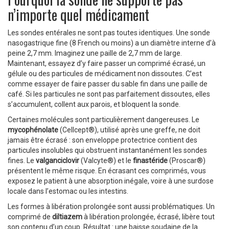
n’importe quel médicament
Les sondes entérales ne sont pas toutes identiques. Une sonde
nasogastrique fine (8 French ou moins) a un diamètre interne d’à
peine 2,7 mm. Imaginez une paille de 2,7 mm de large.
Maintenant, essayez d’y faire passer un comprimé écrasé, un
gélule ou des particules de médicament non dissoutes. C’est
comme essayer de faire passer du sable fin dans une paille de
café. Si les particules ne sont pas parfaitement dissoutes, elles
s’accumulent, collent aux parois, et bloquent la sonde.
Certaines molécules sont particulièrement dangereuses. Le
mycophénolate
(Cellcept®), utilisé après une greffe, ne doit
jamais être écrasé : son enveloppe protectrice contient des
particules insolubles qui obstruent instantanément les sondes
fines. Le
valganciclovir
(Valcyte®) et le
finastéride
(Proscar®)
présentent le même risque. En écrasant ces comprimés, vous
exposez le patient à une absorption inégale, voire à une surdose
locale dans l’estomac ou les intestins.
Les formes à libération prolongée sont aussi problématiques. Un
comprimé de
diltiazem
à libération prolongée, écrasé, libère tout
son contenu d’un coup. Résultat : une baisse soudaine de la