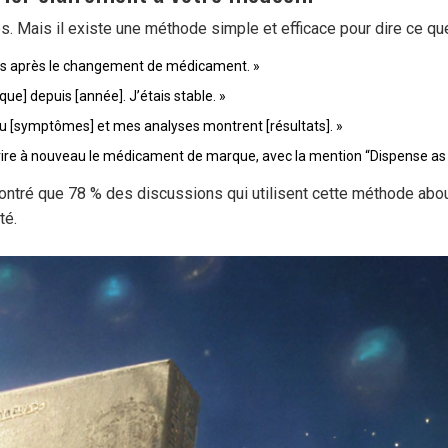
les. Mais il existe une méthode simple et efficace pour dire ce q
èmes après le changement de médicament. »
ue] depuis [année]. J’étais stable. »
ai eu [symptômes] et mes analyses montrent [résultats]. »
re à nouveau le médicament de marque, avec la mention “Dispense as W
ntré que 78 % des discussions qui utilisent cette méthode about
té.