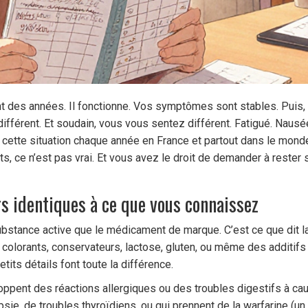
des années. Il fonctionne. Vos symptômes sont stables. Puis, u
fférent. Et soudain, vous vous sentez différent. Fatigué. Naus
t cette situation chaque année en France et partout dans le mon
, ce n’est pas vrai. Et vous avez le droit de demander à reste
s identiques à ce que vous connaissez
stance active que le médicament de marque. C’est ce que dit la 
: colorants, conservateurs, lactose, gluten, ou même des additifs 
tits détails font toute la différence.
pent des réactions allergiques ou des troubles digestifs à cau
sie, de troubles thyroïdiens, ou qui prennent de la warfarine (u