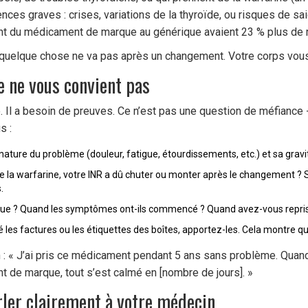
nces graves : crises, variations de la thyroïde, ou risques de 
nt du médicament de marque au générique avaient 23 % plus de ri
elque chose ne va pas après un changement. Votre corps vous par
 ne vous convient pas
. Il a besoin de preuves. Ce n’est pas une question de méfiance 
s :
nature du problème (douleur, fatigue, étourdissements, etc.) et sa gravit
de la warfarine, votre INR a dû chuter ou monter après le changement ? S
.
ique ? Quand les symptômes ont-ils commencé ? Quand avez-vous repris
es factures ou les étiquettes des boîtes, apportez-les. Cela montre que
: « J’ai pris ce médicament pendant 5 ans sans problème. Quand 
nt de marque, tout s’est calmé en [nombre de jours]. »
ler clairement à votre médecin