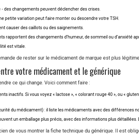
ine - des changements peuvent déclencher des crises.
ne petite variation peut faire monter ou descendre votre TSH.
vent causer des caillots ou des saignements.
ients rapportent des changements d’humeur, de sommeil ou d’anxiété a
ité est vitale.
ande de rester sur le médicament de marque est plus légitime - e
entre votre médicament et le générique
ndre ce qui change. Voici comment faire :
nts inactifs. Si vous voyez « lactose », « colorant rouge 40 », ou « glute
urité du médicament) : il liste les médicaments avec des différences n
vent un emballage plus précis, avec des informations plus détaillées.
n de vous montrer la fiche technique du générique. Il est obligé 