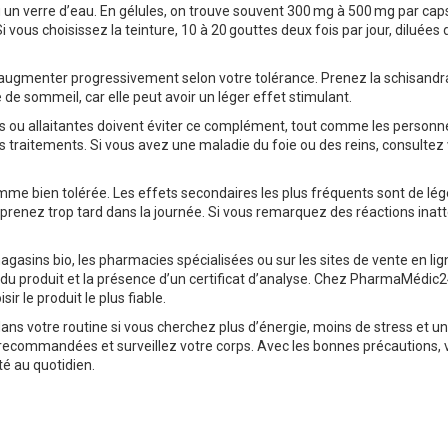
 un verre d’eau. En gélules, on trouve souvent 300 mg à 500 mg par caps
i vous choisissez la teinture, 10 à 20 gouttes deux fois par jour, diluées
 augmenter progressivement selon votre tolérance. Prenez la schisandra
de sommeil, car elle peut avoir un léger effet stimulant.
es ou allaitantes doivent éviter ce complément, tout comme les personn
es traitements. Si vous avez une maladie du foie ou des reins, consultez
mme bien tolérée. Les effets secondaires les plus fréquents sont de lég
prenez trop tard dans la journée. Si vous remarquez des réactions inat
gasins bio, les pharmacies spécialisées ou sur les sites de vente en lig
té du produit et la présence d’un certificat d’analyse. Chez PharmaMédic2
ir le produit le plus fiable.
dans votre routine si vous cherchez plus d’énergie, moins de stress et u
ecommandées et surveillez votre corps. Avec les bonnes précautions, 
té au quotidien.