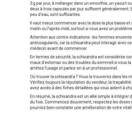
3 g par jour, à mélanger dans un smoothie, un yaourt ou
deux à trois capsules par jour suffisent généralement. S
peu d’eau, sont suffisantes.
Il vaut mieux commencer avec la dose la plus basse et
matin ou l’après‑midi, surtout si vous avez un problème 
Attention aux contre‑indications : les femmes enceint
anticoagulants, car la schisandra peut interagir avec c
médecin avant de commencer.
En termes de sécurité, la schisandra est considérée co
maux d’estomac ou des troubles du sommeil si vous la 
arrêtez l’usage et parlez-en à un professionnel.
Où trouver la schisandra ? Vous la trouverez dans les ma
Vérifiez toujours la réputation du vendeur, la traçabili
avez accès à des fiches détaillées qui vous aident à chois
En résumé, la schisandra est un allié simple à intégrer 
du foie. Commencez doucement, respectez les doses r
pourriez bien constater une amélioration de votre vitali