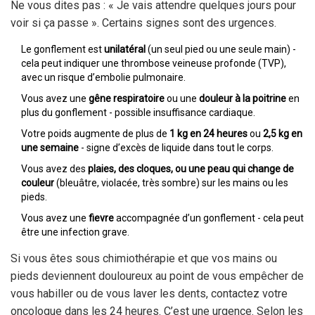
Ne vous dites pas : « Je vais attendre quelques jours pour
voir si ça passe ». Certains signes sont des urgences.
Le gonflement est
unilatéral
(un seul pied ou une seule main) -
cela peut indiquer une thrombose veineuse profonde (TVP),
avec un risque d’embolie pulmonaire.
Vous avez une
gêne respiratoire
ou une
douleur à la poitrine
en
plus du gonflement - possible insuffisance cardiaque.
Votre poids augmente de plus de
1 kg en 24 heures
ou
2,5 kg en
une semaine
- signe d’excès de liquide dans tout le corps.
Vous avez des
plaies, des cloques, ou une peau qui change de
couleur
(bleuâtre, violacée, très sombre) sur les mains ou les
pieds.
Vous avez une
fievre
accompagnée d’un gonflement - cela peut
être une infection grave.
Si vous êtes sous chimiothérapie et que vos mains ou
pieds deviennent douloureux au point de vous empêcher de
vous habiller ou de vous laver les dents, contactez votre
oncologue dans les 24 heures. C’est une urgence. Selon les