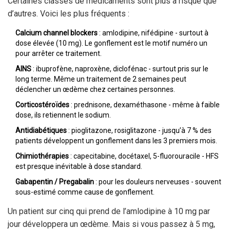
Certaines classes de médicaments sont plus à risque que
d’autres. Voici les plus fréquents :
Calcium channel blockers
: amlodipine, nifédipine - surtout à
dose élevée (10 mg). Le gonflement est le motif numéro un
pour arrêter ce traitement.
AINS
: ibuprofène, naproxène, diclofénac - surtout pris sur le
long terme. Même un traitement de 2 semaines peut
déclencher un œdème chez certaines personnes.
Corticostéroïdes
: prednisone, dexaméthasone - même à faible
dose, ils retiennent le sodium.
Antidiabétiques
: pioglitazone, rosiglitazone - jusqu’à 7 % des
patients développent un gonflement dans les 3 premiers mois.
Chimiothérapies
: capecitabine, docétaxel, 5-fluorouracile - HFS
est presque inévitable à dose standard.
Gabapentin / Pregabalin
: pour les douleurs nerveuses - souvent
sous-estimé comme cause de gonflement.
Un patient sur cinq qui prend de l’amlodipine à 10 mg par
jour développera un œdème. Mais si vous passez à 5 mg,