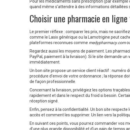
Pour les médicaments sans prescription (par exemple cer
quand même s’attendre à des informations détaillées s
Choisir une pharmacie en ligne 
Le premier réflexe : comparer les prix, mais ne sacrifiez
comme le Lasix générique ou la Lamotrigine peut cacher 
plateformes reconnues comme
medypharmacy.com
ou
Regardez aussi les moyens de paiement. Les pharmacies
PayPal, paiement à la livraison). Si le site demande un
immédiatement.
Un bon site propose un service client réactif : numéro d
procédure d’envoi de votre ordonnance ; la réponse doit
de façon professionnelle.
Concernant la livraison, privilégiez les options traçabl
rapidement et dans le respect du froid si besoin. Certa
réception signé.
Enfin, pensez à la confidentialité. Un bon site respecte
accès et comment les supprimer. Un lien vers la politique
En suivant ces points, vous pourrez commander vos méd
d’une plus grande disponibilité et d’un gain de temps app