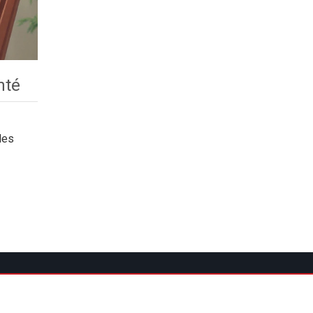
nté
les