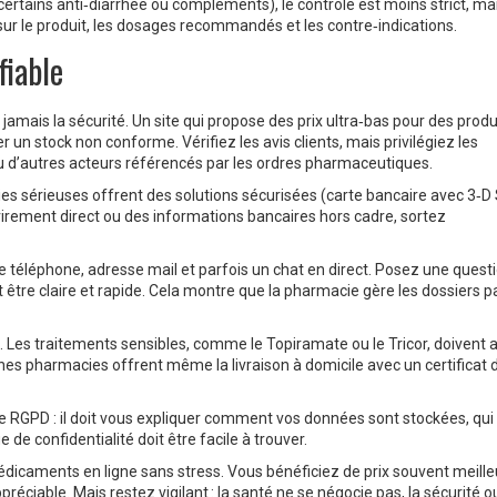
tains anti‑diarrhée ou compléments), le contrôle est moins strict, mais
ur le produit, les dosages recommandés et les contre‑indications.
fiable
 jamais la sécurité. Un site qui propose des prix ultra‑bas pour des produ
un stock non conforme. Vérifiez les avis clients, mais privilégiez les
 d’autres acteurs référencés par les ordres pharmaceutiques.
 sérieuses offrent des solutions sécurisées (carte bancaire avec 3‑D
 virement direct ou des informations bancaires hors cadre, sortez
e téléphone, adresse mail et parfois un chat en direct. Posez une questi
 être claire et rapide. Cela montre que la pharmacie gère les dossiers p
es. Les traitements sensibles, comme le Topiramate ou le Tricor, doivent a
ines pharmacies offrent même la livraison à domicile avec un certificat 
 le RGPD : il doit vous expliquer comment vos données sont stockées, qui 
 de confidentialité doit être facile à trouver.
icaments en ligne sans stress. Vous bénéficiez de prix souvent meille
réciable. Mais restez vigilant : la santé ne se négocie pas, la sécurité ou