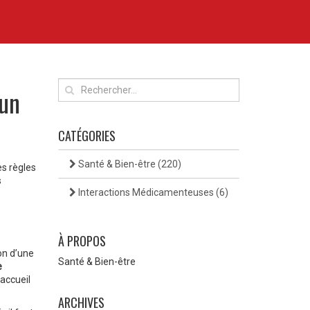
 un
CATÉGORIES
Santé & Bien-être
(220)
es règles
s
Interactions Médicamenteuses
(6)
À PROPOS
on d’une
Santé & Bien-être
e
’accueil
ARCHIVES