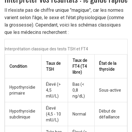
Il n'existe pas de chiffre unique "magique", car les normes
varient selon l'âge, le sexe et l'état physiologique (comme
la grossesse). Cependant, voici les schémas classiques
que les médecins recherchent :
Interprétation classique des tests TSH et FT4
Taux de
Taux de
État de la
Condition
FT4 (T4
TSH
thyroïde
libre)
Élevé (>
Bas (<
Hypothyroïdie
4,5
0,8
Sous-active
primaire
mIU/L)
ng/dL)
Élevé
Hypothyroïdie
Début de
(4,5 - 10
Normal
subclinique
défaillance
mIU/L)