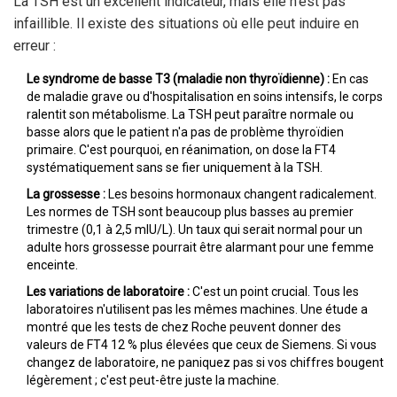
La TSH est un excellent indicateur, mais elle n'est pas
infaillible. Il existe des situations où elle peut induire en
erreur :
Le syndrome de basse T3 (maladie non thyroïdienne) :
En cas
de maladie grave ou d'hospitalisation en soins intensifs, le corps
ralentit son métabolisme. La TSH peut paraître normale ou
basse alors que le patient n'a pas de problème thyroïdien
primaire. C'est pourquoi, en réanimation, on dose la FT4
systématiquement sans se fier uniquement à la TSH.
La grossesse :
Les besoins hormonaux changent radicalement.
Les normes de TSH sont beaucoup plus basses au premier
trimestre (0,1 à 2,5 mIU/L). Un taux qui serait normal pour un
adulte hors grossesse pourrait être alarmant pour une femme
enceinte.
Les variations de laboratoire :
C'est un point crucial. Tous les
laboratoires n'utilisent pas les mêmes machines. Une étude a
montré que les tests de chez Roche peuvent donner des
valeurs de FT4 12 % plus élevées que ceux de Siemens. Si vous
changez de laboratoire, ne paniquez pas si vos chiffres bougent
légèrement ; c'est peut-être juste la machine.