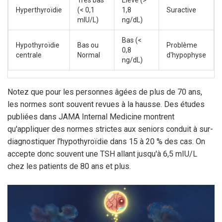
Très bas
Élevé (>
Hyperthyroïdie
(< 0,1
1,8
Suractive
mIU/L)
ng/dL)
Bas (<
Hypothyroïdie
Bas ou
Problème
0,8
centrale
Normal
d'hypophyse
ng/dL)
Notez que pour les personnes âgées de plus de 70 ans,
les normes sont souvent revues à la hausse. Des études
publiées dans JAMA Internal Medicine montrent
qu'appliquer des normes strictes aux seniors conduit à sur-
diagnostiquer l'hypothyroïdie dans 15 à 20 % des cas. On
accepte donc souvent une TSH allant jusqu'à 6,5 mIU/L
chez les patients de 80 ans et plus.