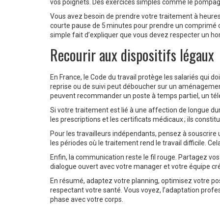
vos poignets. Des exercices simples comme le pompage d
Vous avez besoin de prendre votre traitement à heures 
courte pause de 5 minutes pour prendre un comprimé ou
simple fait d’expliquer que vous devez respecter un hora
Recourir aux dispositifs légaux
En France, le Code du travail protège les salariés qui d
reprise ou de suivi peut déboucher sur un aménagement du
peuvent recommander un poste à temps partiel, un télét
Si votre traitement est lié à une affection de longue
les prescriptions et les certificats médicaux ; ils const
Pour les travailleurs indépendants, pensez à souscrire
les périodes où le traitement rend le travail difficile. C
Enfin, la communication reste le fil rouge. Partagez vos
dialogue ouvert avec votre manager et votre équipe cré
En résumé, adaptez votre planning, optimisez votre poste
respectant votre santé. Vous voyez, l’adaptation professi
phase avec votre corps.