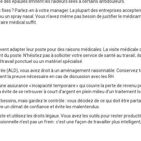
es épaules limitent les raideurs liées à certains antidouleurs.
fixes ? Parlez‑en à votre manager. La plupart des entreprises accepten
 un spray nasal. Vous n’avez même pas besoin de justifier le médicam
ire médical suffit.
oivent adapter leur poste pour des raisons médicales. La visite médicale 
 poste. N’hésitez pas à solliciter votre service de santé au travail ; il
ravail ponctuel ou un matériel spécialisé.
 durée (ALD), vous avez droit à un aménagement raisonnable. Conservez 
ituent la preuve nécessaire en cas de discussion avec les RH.
 une assurance « incapacité temporaire » qui couvre la perte de revenu 
ela évite de se retrouver à court d’argent en plein milieu d’un traitement lo
 besoins, mais gardez le contrôle : vous décidez de ce qui doit être part
e un climat de confiance et évite les malentendus.
 et utilisez les droits légaux. Vous avez les outils pour rester producti
onnelle n’est pas un frein : c’est une façon de travailler plus intelligent