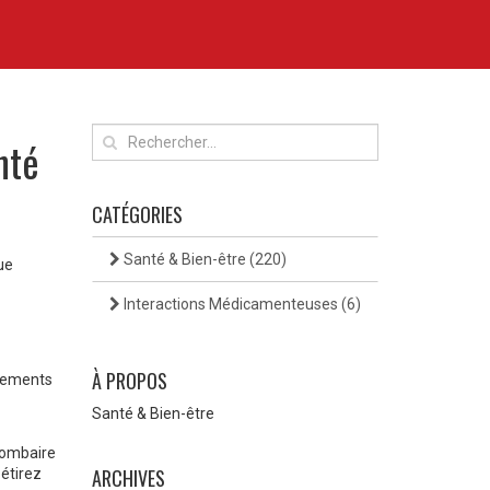
nté
CATÉGORIES
Santé & Bien-être
(220)
ue
Interactions Médicamenteuses
(6)
À PROPOS
blements
Santé & Bien-être
 lombaire
ARCHIVES
étirez