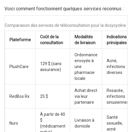
Voici comment fonctionnent quelques services reconnus :
Comparaison des services de téléconsultation pour la doxycycline
Coût de la
Modalités
Indications
Plateforme
consultation
de livraison
principales
Ordonnance
envoyée à
Acné,
129 $ (sans
PlushCare
une
infections
assurance)
pharmacie
diverses
locale
Achat direct
Rosacée,
RedBox Rx
25 $
via leur
infections
partenaire
sinusiennes
À partir de 40
Santé
$
Livraison à
Nurx
sexuelle,
(médicament
domicile
acné