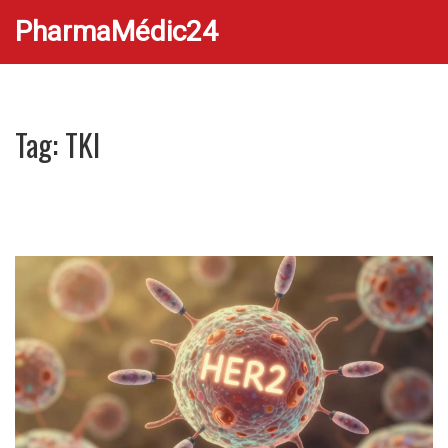
PharmaMédic24
Tag: TKI