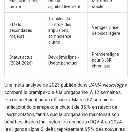
Efficacité à long
Décroît
Maintenue
terme
significativement
stable
Troubles du
Effets
contrôle des
Vertiges, prise
secondaires
impulsions,
de poids légère
majeurs
somnolence
diurne
Première ligne
Statut actuel
Deuxième ligne /
pour SJSR
(2024-2026)
Usage ponctuel
chronique
Une méta-analyse de 2023 publiée dans
JAMA Neurology
a
comparé le pramipexole à la pregabaline. À 12 semaines,
les deux étaient aussi efficaces. Mais à 52 semaines,
l'efficacité du pramipexole chutait de 35 % en raison de
l'augmentation, tandis que la pregabaline maintenait son
bénéfice. Aujourd'hui, selon les données d'IQVIA en 2024,
les ligands alpha-2-delta représentent 65 % des nouvelles